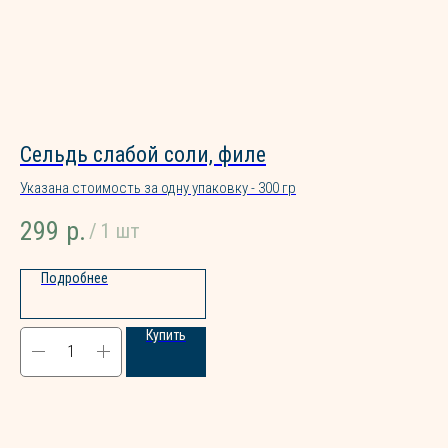
Сельдь слабой соли, филе
Ф
С 2016 года в
Указана стоимость за одну упаковку - 300 гр
Ука
родной респуб
выращиванием 
299
р.
6
/
1 шт
Подробнее
Купить